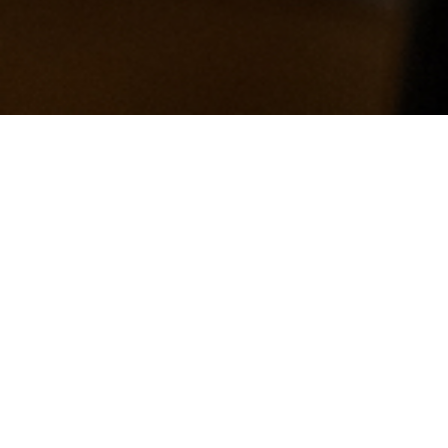
ndul care
dește - Du-
 pe calea